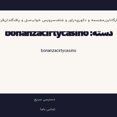
رگانایزر
مجسمه و دکوری
دراور و شلف
سرویس خواب
مبل و پاف
گلدان
فرو
دسته:
bonanzacirtycasino
bonanzacirtycasino
دسترسی سریع
تماس باما