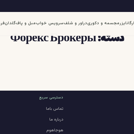
رگانایزر
مجسمه و دکوری
دراور و شلف
سرویس خواب
مبل و پاف
گلدان
فرو
دسته:
Форекс Брокеры
دسترسی سریع
تماس باما
درباره ما
هوجاهوم