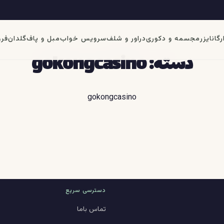
رگانایزر
مجسمه و دکوری
دراور و شلف
سرویس خواب
مبل و پاف
گلدان
فرو
دسته:
gokongcasino
gokongcasino
دسترسی سریع
تماس باما