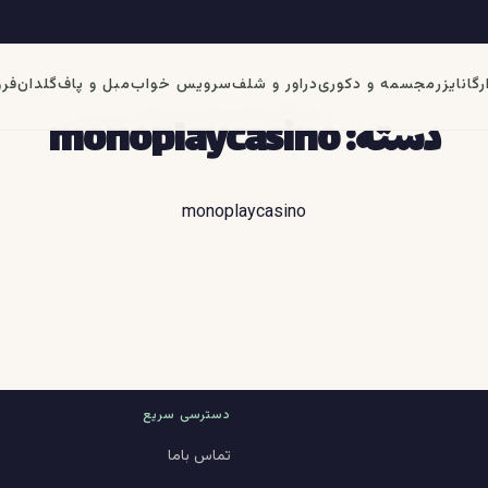
رگانایزر
مجسمه و دکوری
دراور و شلف
سرویس خواب
مبل و پاف
گلدان
فرو
دسته:
monoplaycasino
monoplaycasino
دسترسی سریع
تماس باما