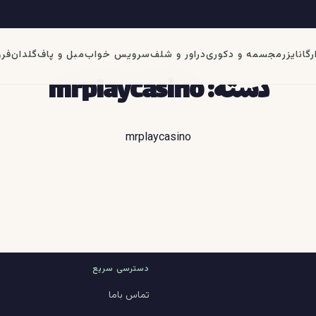
رگانایزر
مجسمه و دکوری
دراور و شلف
سرویس خواب
مبل و پاف
گلدان
فرو
دسته:
mrplaycasino
mrplaycasino
دسترسی سریع
تماس باما