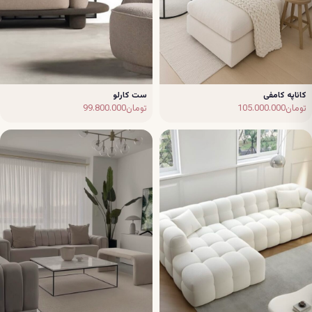
کاناپه کامفی
ست کارلو
تومان
105.000.000
تومان
99.800.000