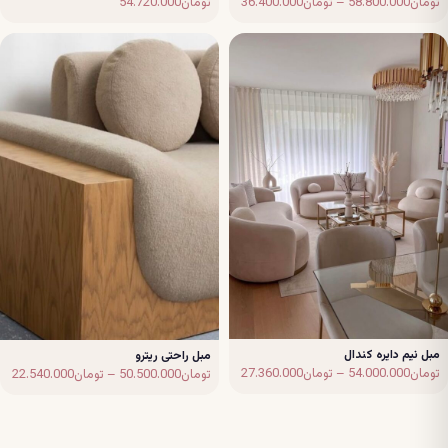
Price
تومان
58.800.000
–
تومان
36.400.000
تومان
54.720.000
range:
تومان36.400.000
through
تومان58.800.000
مبل نیم دایره کندال
مبل راحتی ریترو
Price
ice
تومان
54.000.000
–
تومان
27.360.000
تومان
50.500.000
–
تومان
22.540.000
range:
تومان27.360.000
through
ugh