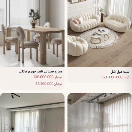
میز و صندلی ناهارخوری فانکی
ست مبل شل
تومان
138.800.000
–
تومان
160.000.000
Price
تومان
14.160.000
range:
تومان14.160.000
through
تومان138.800.000