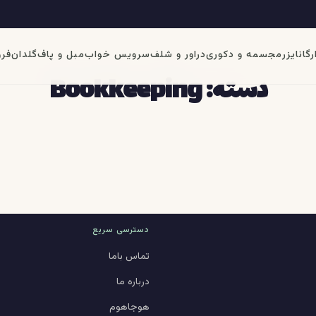
رگانایزر
مجسمه و دکوری
دراور و شلف
سرویس خواب
مبل و پاف
گلدان
فرو
دسته:
Bookkeeping
دسترسی سریع
تماس باما
درباره ما
هوجاهوم