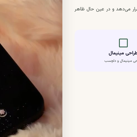
ار می‌دهد و در عین حال ظاهر
crop_square
راحی مینیمال
حی مینیمال و دلچسب