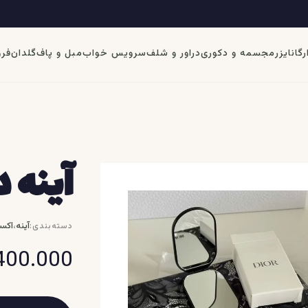
رگانایزر
مجسمه و دکوری
دراور و شلف
سرویس خواب
مبل و پاف
گلدان
فرو
آینه د
،
آینه
اکس
دسته‌بندی:
400.000