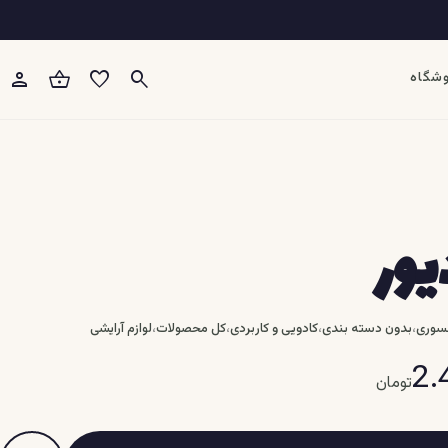
person
shopping_basket
favorite
search
شگاه
یور
،
،
،
،
سوری
بدون دسته بندی
کادویی و کاربردی
کل محصولات
لوازم آرایشی
2.
تومان