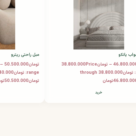
اب یانکو
مبل راحتی ریترو
تومان46.800.000 – تومان38.800.000Price
range: تومان38.800.000 through
تومان50.500.000تومان
خرید