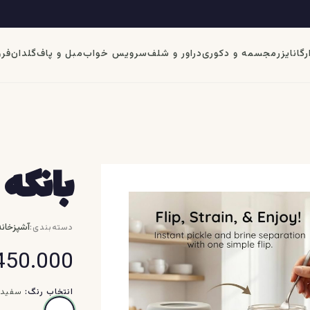
رگانایزر
مجسمه و دکوری
دراور و شلف
سرویس خواب
مبل و پاف
گلدان
فرو
بانکه
آشپزخانه
دسته‌بندی:
450.000
انتخاب رنگ:
سفید