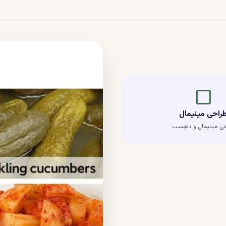
crop_square
راحی مینیمال
حی مینیمال و دلچسب