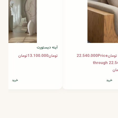
آینه دیستورت
تومان50.500.000 – تومان22.540.000Price
تومان13.100.000تومان
range: تومان22.540.000 through
خرید
خرید