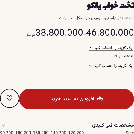
تخت خواب یانکو
،
،
پاتختی
سرویس خواب
کل محصولات
دسته‌بندی:
38.800.000
46.800.000
Pric
–
تومان
range:
تومان38.800.000
throug
انتخاب رنگ:
ومان46.800.000
favorite
افزودن به سبد خرید
expand_more
مشخصات فنی کلیدی
120.200, 140.200, 160.200, 180.200, 90.200
Size