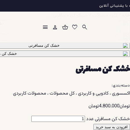
فتن
با پشتیبانی آنلاین
ه
خانه
/
کل محصولات
/
خشک کن مسافرتی
حتوا
menu
person
shopping_basket
favorite
search
خشک کن مسافرتی
دسته‌بندی:
اکسسوری
،
کادویی و کاربردی
،
کل محصولات
،
محصولات کاربردی
تومان
4.800.000
تومان
خشک کن مسافرتی عدد
افزودن به سبد خرید