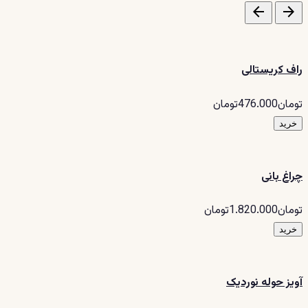
arrow_back
arrow_forward
راف کریستالی
تومان476.000تومان
خرید
چراغ بانی
تومان1.820.000تومان
خرید
آویز حوله نوردیک