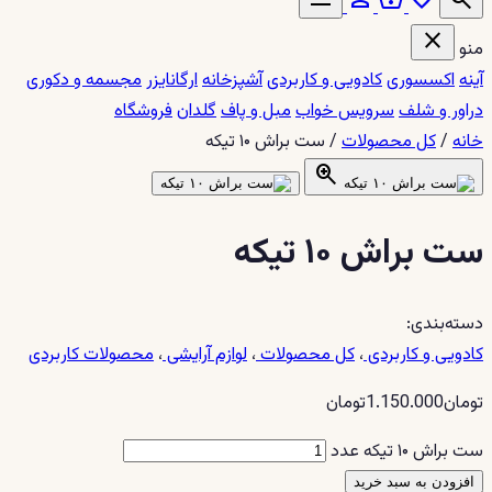
close
منو
آینه
اکسسوری
کادویی و کاربردی
آشپزخانه
ارگانایزر
مجسمه و دکوری
دراور و شلف
سرویس خواب
مبل و پاف
گلدان
فروشگاه
خانه
/
کل محصولات
/
ست براش ۱۰ تیکه
zoom_in
ست براش ۱۰ تیکه
دسته‌بندی:
کادویی و کاربردی
،
کل محصولات
،
لوازم آرایشی
،
محصولات کاربردی
تومان
1.150.000
تومان
ست براش ۱۰ تیکه عدد
افزودن به سبد خرید