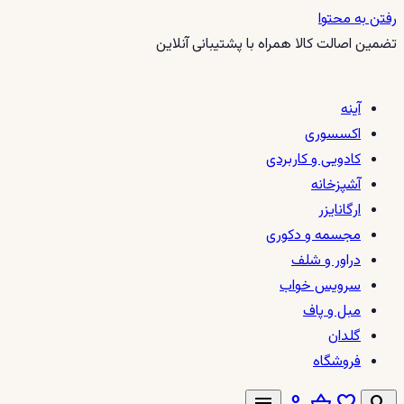
رفتن به محتوا
تضمین اصالت کالا همراه با پشتیبانی آنلاین
آینه
اکسسوری
کادویی و کاربردی
آشپزخانه
ارگانایزر
مجسمه و دکوری
دراور و شلف
سرویس خواب
مبل و پاف
گلدان
فروشگاه
menu
person
shopping_basket
favorite
search