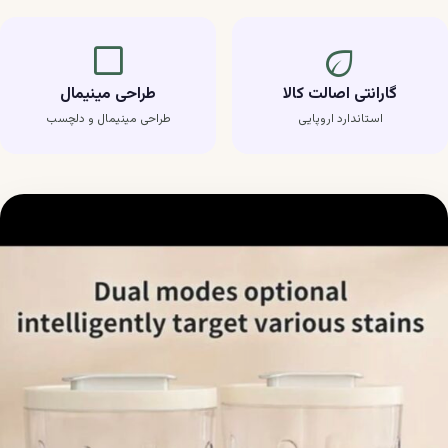
crop_square
eco
گارانتی اصالت کالا
طراحی مینیمال
استاندارد اروپایی
طراحی مینیمال و دلچسب