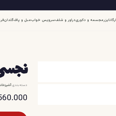
رگانایزر
مجسمه و دکوری
دراور و شلف
سرویس خواب
مبل و پاف
گلدان
فرو
نجسی
آشپزخانه
دسته‌بندی:
560.000