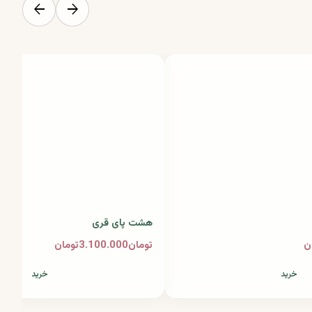
arrow_back
arrow_forward
هشت پای قری
تومان3.100.000تومان
خرید
خرید