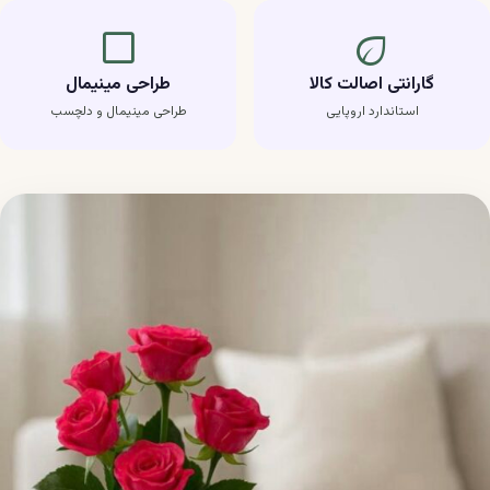
crop_square
eco
گارانتی اصالت کالا
طراحی مینیمال
استاندارد اروپایی
طراحی مینیمال و دلچسب