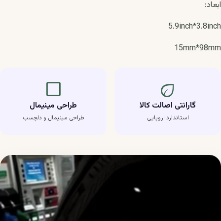
ابعاد:
5.9inch*3.8inch
15mm*98mm
crop_square
eco
گارانتی اصالت کالا
طراحی مینیمال
استاندارد اروپایی
طراحی مینیمال و دلچسب