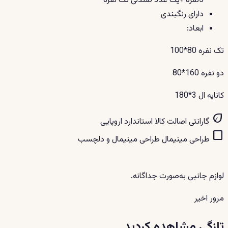
5نفره +یک عدد صندلی تک نفره
دارای رنگبندی
ابعاد:
تک نفره 80*100
دو نفره 160*80
کاناپه ال 3*180
eco
گارانتی اصالت کالا
استاندارد اروپایی
crop_square
طراحی مینیمال
طراحی مینیمال و دلچسب
لوازم جانبی به‌صورت جداگانه.
مرور اخیر
تازگی مشاهده کردید