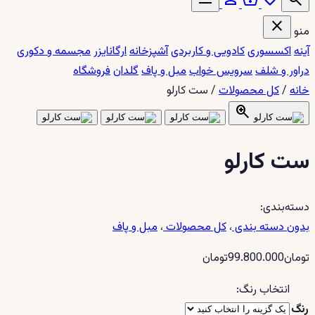
close
منو
آینه
اکسسوری
کادویی و کاربردی
آشپزخانه
ارگانایزر
مجسمه و دکوری
دراور و شلف
سرویس خواب
مبل و پاف
گلدان
فروشگاه
خانه
/
کل محصولات
/
ست کارلو
zoom_in
ست کارلو
دسته‌بندی:
بدون دسته بندی
،
کل محصولات
،
مبل و پاف
تومان
99.800.000
تومان
انتخاب رنگ:
رنگ