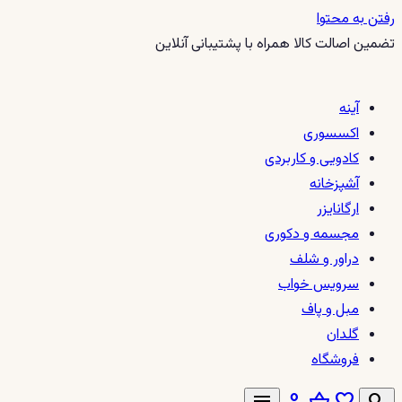
رفتن به محتوا
تضمین اصالت کالا همراه با پشتیبانی آنلاین
آینه
اکسسوری
کادویی و کاربردی
آشپزخانه
ارگانایزر
مجسمه و دکوری
دراور و شلف
سرویس خواب
مبل و پاف
گلدان
فروشگاه
menu
person
shopping_basket
favorite
search