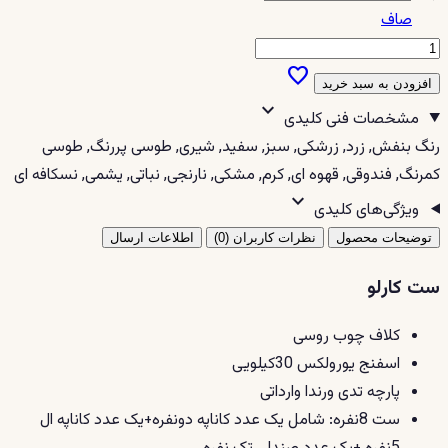
صاف
ست
favorite
کارلو
افزودن به سبد خرید
عدد
expand_more
مشخصات فنی کلیدی
رنگ
بنفش, زرد, زرشکی, سبز, سفید, شیری, طوسی پررنگ, طوسی
کمرنگ, فندوقی, قهوه ای, کرم, مشکی, نارنجی, نباتی, یشمی, نسکافه ای
expand_more
ویژگی‌های کلیدی
توضیحات محصول
نظرات کاربران (0)
اطلاعات ارسال
ست کارلو
کلاف چوب روسی
اسفنج یورولکس 30کیلویی
پارچه تدی ورندا وارداتی
ست 8نفره: شامل یک عدد کاناپه دونفره+یک عدد کاناپه ال